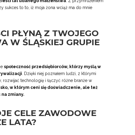
zieści lat udanego małżeństwa
. Z przymrużeniem
y sukces to to, iż moja żona wciąż ma do mnie
ŚCI PŁYNĄ Z TWOJEGO
 W ŚLĄSKIEJ GRUPIE
ie
społeczność przedsiębiorców, którzy myślą w
rywalizacji
. Dzięki niej poznałem ludzi, z którymi
 rozwijać technologię i łączyć różne branże w
sko, w którym ceni się doświadczenie, ale też
ć na zmiany.
OJE CELE ZAWODOWE
E LATA?