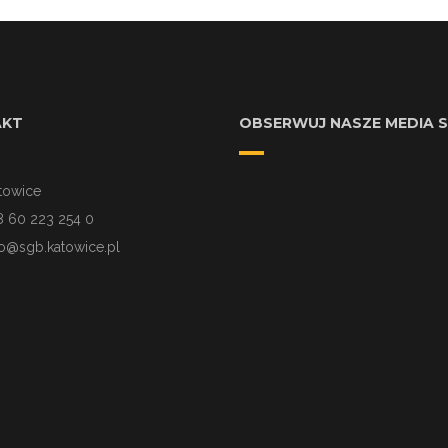
AKT
OBSERWUJ NASZE MEDIA 
towice
8 ‭60 223 254 0‬
fo@sgb.katowice.pl