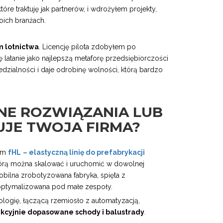
tóre traktuję jak partnerów, i wdrożyłem projekty,
oich branżach.
m lotnictwa
. Licencję pilota zdobyłem po
ję latanie jako najlepszą metaforę przedsiębiorczości
dzialności i daje odrobinę wolności, którą bardzo
LNE ROZWIĄZANIA LUB
UJE TWOJA FIRMA?
em
fHL
– elastyczną linię do prefabrykacji
tórą można skalować i uruchomić w dowolnej
mobilna zrobotyzowana fabryka, spięta z
ptymalizowana pod małe zespoły.
ologię, łączącą rzemiosło z automatyzacją,
kcyjnie dopasowane schody i balustrady
.