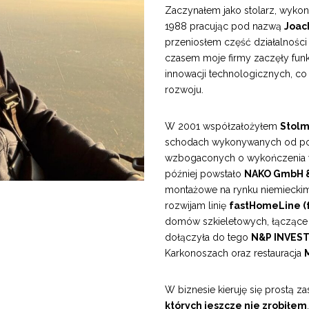
Zaczynałem jako stolarz, wykonu
1988 pracując pod nazwą
Joac
przeniosłem część działalności
czasem moje firmy zaczęły funk
innowacji technologicznych, co
rozwoju.
W 2001 współzałożyłem
Stolm
schodach wykonywanych od pon
wzbogaconych o wykończenia w
później powstało
NAKO GmbH &
montażowe na rynku niemiecki
rozwijam linię
fastHomeLine (
domów szkieletowych, łączące a
dołączyła do tego
N&P INVEST 
Karkonoszach oraz restauracja
W biznesie kieruję się prostą z
których jeszcze nie zrobiłem