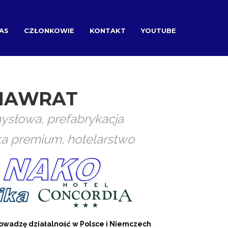
AS
CZŁONKOWIE
KONTAKT
YOUTUBE
NAWRAT
słowa, prefabrykacja
ka premium, hotelarstwo
owadzę działalność w Polsce i Niemczech
.