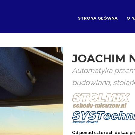
STRONA GŁÓWNA
O N
JOACHIM 
Automatyka przemy
budowlana, stolar
Od ponad czterech dekad pr