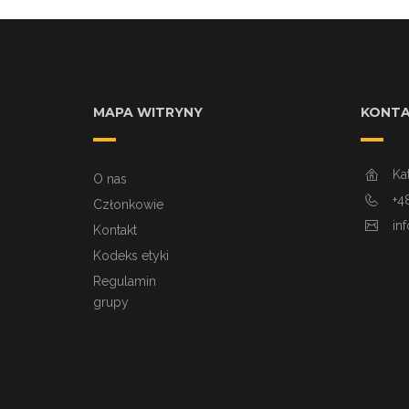
MAPA WITRYNY
KONT
Ka
O nas
+4
Członkowie
in
Kontakt
Kodeks etyki
Regulamin
grupy