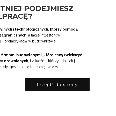
ĘTNIEJ PODEJMIESZ
ŁPRACĘ?
jnych i technologicznych, którzy pomogą
h zagranicznych
, a także inwestorów
 i prefabrykacją w budownictwie.
z firmami budowlanymi, które chcą zwiększyć
ów drewnianych
, i z ludźmi, którzy – tak jak ja –
tedy, gdy lubi się to, co się tworzy.
Przejdź do strony
internetowej