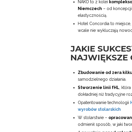
NAKO to z kolei
komplekso
Niemczech
– od koncepcji
elastycznością.
Hotel Concordia to miejsce,
wcale nie wykluczają nowo
JAKIE SUKCE
NAJWIĘKSZE 
Zbudowanie od zera kilku 
samodzielnego działania.
Stworzenie linii fHL
, któr
dokładniej niż tradycyjne ro
Opatentowanie technologii
wyrobów stolarskich
W stolarstwie –
opracowan
odmienił sposób, w jaki two