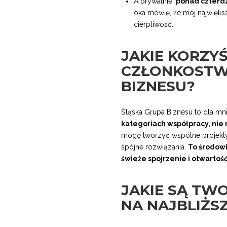
A prywatnie:
ponad czterd
oka mówię, że mój największ
cierpliwość.
JAKIE KORZY
CZŁONKOSTWA
BIZNESU?
Śląska Grupa Biznesu to dla mn
kategoriach współpracy, nie 
mogę tworzyć wspólne projekty,
spójne rozwiązania.
To środowi
świeże spojrzenie i otwartoś
JAKIE SĄ TW
NA NAJBLIŻSZ