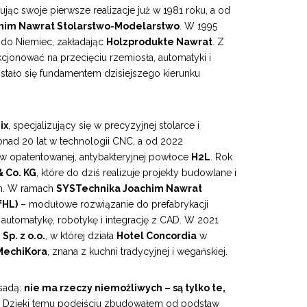
jąc swoje pierwsze realizacje już w 1981 roku, a od
him Nawrat Stolarstwo-Modelarstwo
. W 1995
 do Niemiec, zakładając
Holzprodukte Nawrat
. Z
cjonować na przecięciu rzemiosła, automatyki i
 stało się fundamentem dzisiejszego kierunku
ix
, specjalizujący się w precyzyjnej stolarce i
ad 20 lat w technologii CNC, a od 2022
 opatentowanej, antybakteryjnej powłoce
H2L
. Rok
 Co. KG
, które do dziś realizuje projekty budowlane i
m. W ramach
SYSTechnika Joachim Nawrat
fHL)
– modułowe rozwiązanie do prefabrykacji
utomatykę, robotykę i integrację z CAD. W 2021
Sp. z o.o.
, w której działa
Hotel Concordia
w
MechiKora
, znana z kuchni tradycyjnej i wegańskiej.
asadą:
nie ma rzeczy niemożliwych – są tylko te,
. Dzięki temu podejściu zbudowałem od podstaw