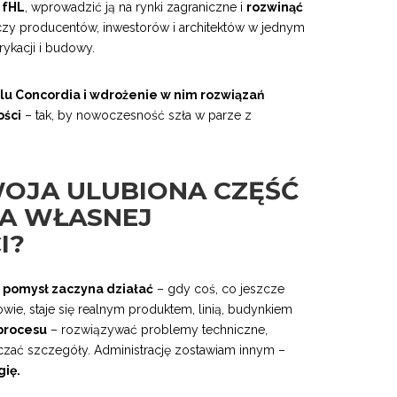
 fHL
, wprowadzić ją na rynki zagraniczne i
rozwinąć
ączy producentów, inwestorów i architektów w jednym
ykacji i budowy.
lu Concordia i wdrożenie w nim rozwiązań
ości
– tak, by nowoczesność szła w parze z
WOJA ULUBIONA CZĘŚĆ
A WŁASNEJ
I?
pomysł zaczyna działać
– gdy coś, co jeszcze
owie, staje się realnym produktem, linią, budynkiem
 procesu
– rozwiązywać problemy techniczne,
czać szczegóły. Administrację zostawiam innym –
gię.