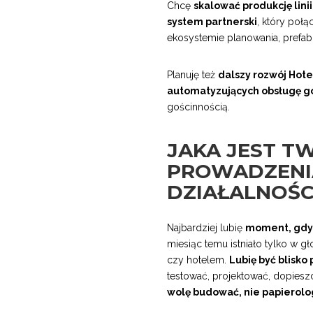
Chcę
skalować produkcję linii
system partnerski
, który poł
ekosystemie planowania, prefabr
Planuję też
dalszy rozwój Hote
automatyzujących obsługę g
gościnnością.
JAKA JEST T
PROWADZENI
DZIAŁALNOŚC
Najbardziej lubię
moment, gdy 
miesiąc temu istniało tylko w gł
czy hotelem.
Lubię być blisko
testować, projektować, dopiesz
wolę budować, nie papierolo