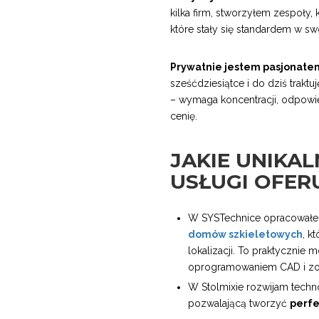
kilka firm, stworzyłem zespoły, k
które stały się standardem w sw
Prywatnie jestem pasjonate
sześćdziesiątce i do dziś traktu
– wymaga koncentracji, odpowie
cenię.
JAKIE UNIKA
USŁUGI OFER
W SYSTechnice opracował
domów szkieletowych
, k
lokalizacji. To praktycznie 
oprogramowaniem CAD i zo
W Stolmixie rozwijam techn
pozwalającą tworzyć
perfe